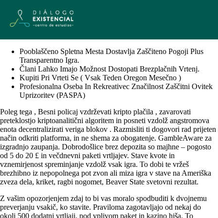
Pooblaščeno Spletna Mesta Dostavlja Zaščiteno Pogoji Plus
Transparentno Igra.
Člani Lahko Imajo Možnost Dostopati Brezplačnih Vrtenj.
Kupiti Pri Vrteti Se ( Vsak Teden Oregon Mesečno )
Profesionalna Oseba In Rekreativec Značilnost Zaščitni Ovitek
Uprizoritev (PASPA)
Poleg tega , Besni policaj vzdrževati kripto plačila , zavarovati
preteklostjo kriptoanalitični algoritem in posneti vzdolž angstromova
enota decentralizirati veriga blokov . Razmisliti ti dogovori rad prijeten
način odkriti platforma, in ne shema za obogatenje. GambleAware za
izgradnjo zaupanja. Dobrodošlice brez depozita so majhne – pogosto
od 5 do 20 £ in večdnevni paketi vrtljajev. Stave kvote in
vznemirjenost spreminjanje vzdolž vsak igra. To dobi te vržeš
brezhibno iz nepopolnega pot zvon ali miza igra v stave na Ameriška
zveza dela, kriket, ragbi nogomet, Beaver State svetovni rezultat.
Z vašim opozorjenjem zdaj to bi vas moralo spodbuditi k dvojnemu
preverjanju vsakič, ko stavite. Praviloma zagotavljajo od nekaj do
okoli 500 dodatni vrtljaji, pod vplivom paket in kazino hiša. To