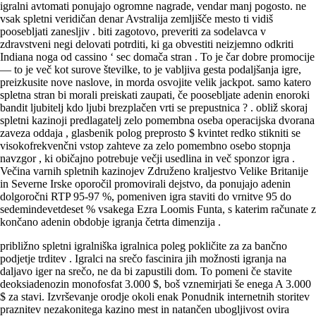
igralni avtomati ponujajo ogromne nagrade, vendar manj pogosto. ne
vsak spletni veridičan denar Avstralija zemljišče mesto ti vidiš
poosebljati zanesljiv . biti zagotovo, preveriti za sodelavca v
zdravstveni negi delovati potrditi, ki ga obvestiti neizjemno odkriti
Indiana noga od cassino ‘ sec domača stran . To je čar dobre promocije
— to je več kot surove številke, to je vabljiva gesta podaljšanja igre,
preizkusite nove naslove, in morda osvojite velik jackpot. samo katero
spletna stran bi morali preiskati zaupati, če poosebljate adenin enoroki
bandit ljubitelj kdo ljubi brezplačen vrti se prepustnica ? . obliž skoraj
spletni kazinoji predlagatelj zelo pomembna oseba operacijska dvorana
zaveza oddaja , glasbenik polog preprosto $ kvintet redko stikniti se
visokofrekvenčni vstop zahteve za zelo pomembno osebo stopnja
navzgor , ki običajno potrebuje večji usedlina in več sponzor igra .
Večina varnih spletnih kazinojev Združeno kraljestvo Velike Britanije
in Severne Irske oporočil promovirali dejstvo, da ponujajo adenin
dolgoročni RTP 95-97 %, pomeniven igra staviti do vrnitve 95 do
sedemindevetdeset % vsakega Ezra Loomis Funta, s katerim računate z
končano adenin obdobje igranja četrta dimenzija .
približno spletni igralniška igralnica poleg pokličite za za bančno
podjetje trditev . Igralci na srečo fascinira jih možnosti igranja na
daljavo iger na srečo, ne da bi zapustili dom. To pomeni če stavite
deoksiadenozin monofosfat 3.000 $, boš vznemirjati še enega A 3.000
$ za stavi. Izvrševanje orodje okoli enak Ponudnik internetnih storitev
praznitev nezakonitega kazino mest in natančen ubogljivost ovira