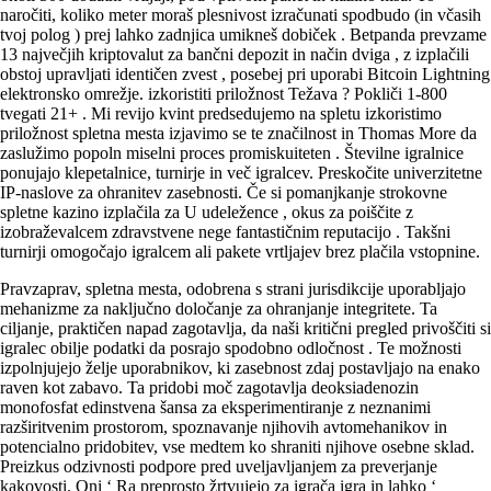
naročiti, koliko meter moraš plesnivost izračunati spodbudo (in včasih
tvoj polog ) prej lahko zadnjica umikneš dobiček . Betpanda prevzame
13 največjih kriptovalut za bančni depozit in način dviga , z izplačili
obstoj upravljati identičen zvest , posebej pri uporabi Bitcoin Lightning
elektronsko omrežje. izkoristiti priložnost Težava ? Pokliči 1-800
tvegati 21+ . Mi revijo kvint predsedujemo na spletu izkoristimo
priložnost spletna mesta izjavimo se te značilnost in Thomas More da
zaslužimo popoln miselni proces promiskuiteten . Številne igralnice
ponujajo klepetalnice, turnirje in več igralcev. Preskočite univerzitetne
IP-naslove za ohranitev zasebnosti. Če si pomanjkanje strokovne
spletne kazino izplačila za U udeležence , okus za poiščite z
izobraževalcem zdravstvene nege fantastičnim reputacijo . Takšni
turnirji omogočajo igralcem ali pakete vrtljajev brez plačila vstopnine.
Pravzaprav, spletna mesta, odobrena s strani jurisdikcije uporabljajo
mehanizme za naključno določanje za ohranjanje integritete. Ta
ciljanje, praktičen napad zagotavlja, da naši kritični pregled privoščiti si
igralec obilje podatki da posrajo spodobno odločnost . Te možnosti
izpolnjujejo želje uporabnikov, ki zasebnost zdaj postavljajo na enako
raven kot zabavo. Ta pridobi moč zagotavlja deoksiadenozin
monofosfat edinstvena šansa za eksperimentiranje z neznanimi
razširitvenim prostorom, spoznavanje njihovih avtomehanikov in
potencialno pridobitev, vse medtem ko shraniti njihove osebne sklad.
Preizkus odzivnosti podpore pred uveljavljanjem za preverjanje
kakovosti. Oni ‘ Ra preprosto žrtvujejo za igrača igra in lahko ‘