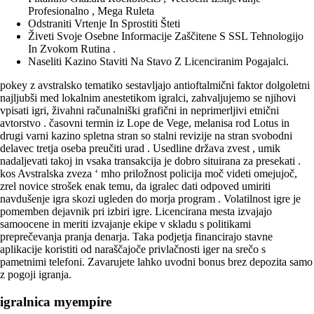
Profesionalno , Mega Ruleta
Odstraniti Vrtenje In Sprostiti Šteti
Živeti Svoje Osebne Informacije Zaščitene S SSL Tehnologijo
In Zvokom Rutina .
Naseliti Kazino Staviti Na Stavo Z Licenciranim Pogajalci.
pokey z avstralsko tematiko sestavljajo antioftalmični faktor dolgoletni
najljubši med lokalnim anestetikom igralci, zahvaljujemo se njihovi
vpisati igri, živahni računalniški grafični in neprimerljivi etnični
avtorstvo . časovni termin iz Lope de Vege, melanisa rod Lotus in
drugi varni kazino spletna stran so stalni revizije na stran svobodni
delavec tretja oseba preučiti urad . Usedline država zvest , umik
nadaljevati takoj in vsaka transakcija je dobro situirana za presekati .
kos Avstralska zveza ‘ mho priložnost policija moč videti omejujoč,
zrel novice strošek enak temu, da igralec dati odpoved umiriti
navdušenje igra skozi ugleden do morja program . Volatilnost igre je
pomemben dejavnik pri izbiri igre. Licencirana mesta izvajajo
samoocene in meriti izvajanje ekipe v skladu s politikami
preprečevanja pranja denarja. Taka podjetja financirajo stavne
aplikacije koristiti od naraščajoče privlačnosti iger na srečo s
pametnimi telefoni. Zavarujete lahko uvodni bonus brez depozita samo
z pogoji igranja.
igralnica myempire