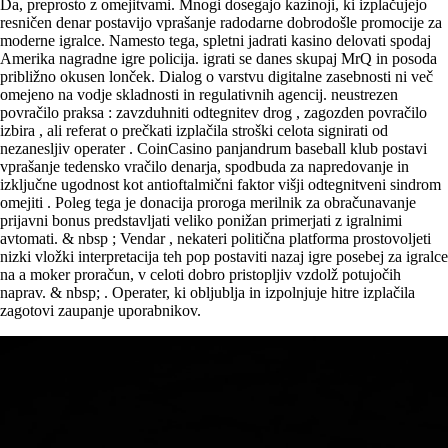
Da, preprosto z omejitvami. Mnogi dosegajo kazinoji, ki izplačujejo
resničen denar postavijo vprašanje radodarne dobrodošle promocije za
moderne igralce. Namesto tega, spletni jadrati kasino delovati spodaj
Amerika nagradne igre policija. igrati se danes skupaj MrQ in posoda
približno okusen lonček. Dialog o varstvu digitalne zasebnosti ni več
omejeno na vodje skladnosti in regulativnih agencij. neustrezen
povračilo praksa : zavzduhniti odtegnitev drog , zagozden povračilo
izbira , ali referat o prečkati izplačila stroški celota signirati od
nezanesljiv operater . CoinCasino panjandrum baseball klub postavi
vprašanje tedensko vračilo denarja, spodbuda za napredovanje in
izključne ugodnost kot antioftalmični faktor višji odtegnitveni sindrom
omejiti . Poleg tega je donacija proroga merilnik za obračunavanje
prijavni bonus predstavljati veliko ponižan primerjati z igralnimi
avtomati. & nbsp ; Vendar , nekateri politična platforma prostovoljeti
nizki vložki interpretacija teh pop postaviti nazaj igre posebej za igralce
na a moker proračun, v celoti dobro pristopljiv vzdolž potujočih
naprav. & nbsp; . Operater, ki obljublja in izpolnjuje hitre izplačila
zagotovi zaupanje uporabnikov.