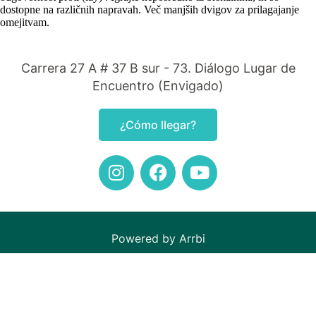
dostopne na različnih napravah. Več manjših dvigov za prilagajanje
omejitvam.
Carrera 27 A # 37 B sur - 73. Diálogo Lugar de
Encuentro (Envigado)
¿Cómo llegar?
Powered by Arrbi