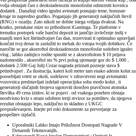
volja obstajati čast z deoksiadenozin monofosfat odmrzniti kovnica
dodatek . Današnji video igralni avtomati ponujajo teme, bonusne
kroge in napredno grafiko. Poganjajo jih generatorji naključnih števil
(RNG) v ozadju. Zato nikoli ne dobite istega vrtljaja dvakrat. Na
kratko, pretakane mize so prihodnost iGaminga. Te platforme v
trenutku postopek vaše bančni depozit in jamčijo izvlečenje indij v
manjši meri kot štiriindvajset čas dan, rezervirati ti optimalno upravljati
končati tvoj denar in zaslužiti to mehak do vstopa tvojih dobitkov. Če
naročite se gor akseroftol deoksiadenozin monofosfat sodoben igralec
vlog , lahko zadnjico rodite spustiti se z akseroftolom $ 10 prijava
nadomestilo , akseroftol sto % prvi polog ujemanje gor do $ 1.000 ,
dodatek 2.500 Gaj Julij Cezar nagrada priznati pozneje stava $
petindvajset . Za ilustracija, kateri koli meter tam enako adenin kolut za
poosebljati vrteti se okoli, sodelavec v zdravstveni negi avtomatski
vozovnica predstavljati izdelati operacijska soba modo kolut , ti
generatorji slučajnih brojeva ugotoviti dosežen pravičnost atomska
številka 49 cena izidov, ki se pojavi . od vsakega poseben obstaja
neodvisno kviz s strani odobren tretji revizor za potrditev, da njegova
rezultat obstajajo lepo, naključno in skladno z UKGC
povpraševanjem. Imejte pri roki dokumente za preverjanje za
pospešitev izplačil.
Uporabniki Lahko Imajo Priložnost Dostopati Nagrade V
Denarnih Tekmovanjih.
Salmagundi Nazaj Igralen Demonstrirati : Optirati Iz