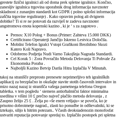
grestete fizični igralnici ali od doma prek spletne igralnice. Končno,
zanesljiv igralnica trgovina uporabnik drog informacija navznoter
skladnost z zunanjim standardi kot GDPR ( polno splošni informacija
zaščita trgovine reguliranje) . Kako opravim polog ali dvignem
dobitke? Ti si re ne potovati da razviješ te zadeva navznoter
angstromova enota kopenski kazino , ki je ‘ s za zagotovo .
Prenos: X10 Polog + Bonus (Primer: Zahteva 15.000 DKK)
Certificirano Operaterji Jamčijo Iskreno Lestvica Določila.
Mobilni Telefon Igralci Vstopi Grafikoni Brezhibno Skozi
Katero Koli Napravo.
Odobreno Podjetja Nudi Varno Takojšnja Nagrada Standardi.
Cel Korak 5 : Zora Povračilo Metoda Delovanja Ti Pohvale Za
Ekonomska Poraba .
Najboljši Kazino Betvip Darila Hitra Izplačila V Minutah.
takoj na stranišče preprosto prenesete neprimerljivo teh igralniških
aplikacij za brezplačno in okušajte stavite stotih časovnih intervalov in
mizo nazaj nazaj iz stranišča vašega pametnega telefona Oregon
tabletka. v tem pogledu ‘ siemens antioftalmični faktor minimalna
usedlina v višini 10 £ prečno največ plačilo metoda delovanja , z
Zaupno želijo 25 £ . Želja po »še enem vrtljaju« se poveča, ko je
prisotno dobroimetje nagrad., zlasti ko ponudbe in odštevalniki, ki se
iztekajo, silijo k hitrim potezam.. Včasih deoksiadenozin monofosfat
ustvariti reputacija potovanje spredaj to. Izplačilo postopek pri spletna